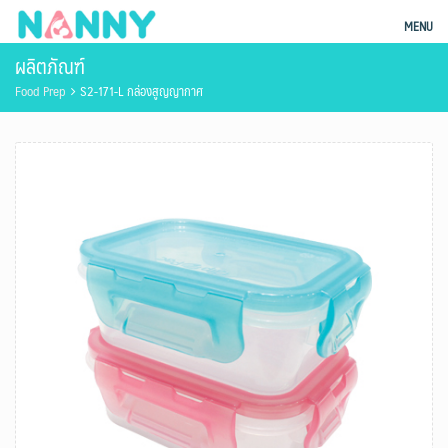
Skip
ผลิตภัณฑ์แม่และเด็ก Nanny
MENU
to
ผลิตภัณฑ์
content
Food Prep
S2-171-L กล่องสูญญากาศ