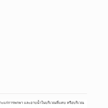
เหมาะแก่การพกพา และอาบน้ำในบริเวณที่แคบ หรือบริเวณ