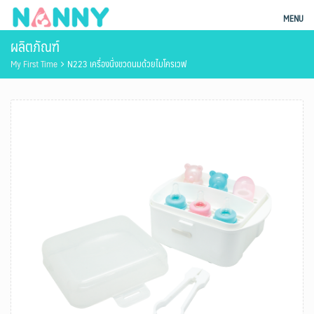
Skip
ผลิตภัณฑ์แม่และเด็ก Nanny
MENU
to
ผลิตภัณฑ์
content
My First Time
N223 เครื่องนึ่งขวดนมด้วยไมโครเวฟ