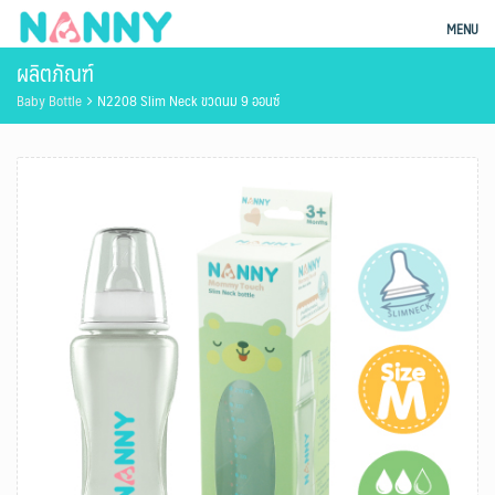
Skip
ผลิตภัณฑ์แม่และเด็ก Nanny
MENU
to
ผลิตภัณฑ์
content
Baby Bottle
N2208 Slim Neck ขวดนม 9 ออนซ์