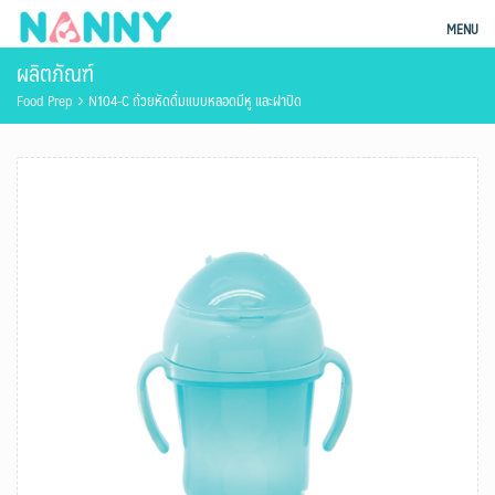
Skip
ผลิตภัณฑ์แม่และเด็ก Nanny
MENU
to
ผลิตภัณฑ์
content
Food Prep
N104-C ถ้วยหัดดื่มแบบหลอดมีหู และฝาปิด