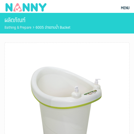
Skip
ผลิตภัณฑ์แม่และเด็ก Nanny
MENU
to
ผลิตภัณฑ์
content
Bathing & Prepare
6005 อ่างอาบน้ำ Bucket