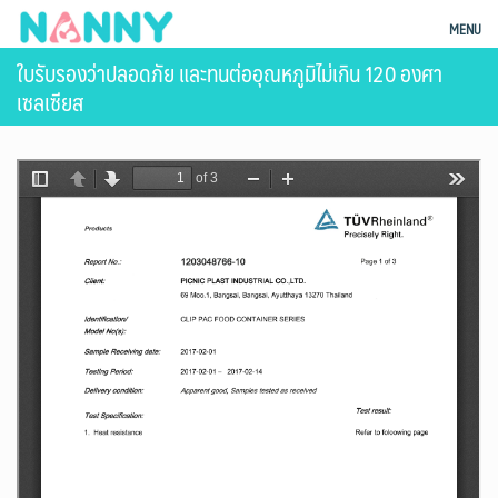
Skip
ผลิตภัณฑ์แม่และเด็ก Nanny
MENU
to
ใบรับรองว่าปลอดภัย และทนต่ออุณหภูมิไม่เกิน 120 องศา
content
เซลเซียส